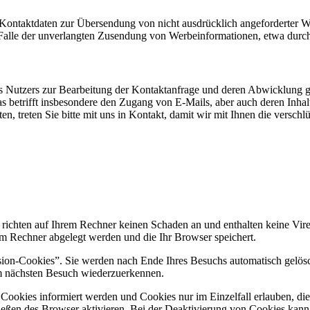
Kontaktdaten zur Übersendung von nicht ausdrücklich angeforderter W
 im Falle der unverlangten Zusendung von Werbeinformationen, etwa dur
Nutzers zur Bearbeitung der Kontaktanfrage und deren Abwicklung gem.
betrifft insbesondere den Zugang von E-Mails, aber auch deren Inhalt,
en, treten Sie bitte mit uns in Kontakt, damit wir mit Ihnen die versc
 richten auf Ihrem Rechner keinen Schaden an und enthalten keine Vire
rem Rechner abgelegt werden und die Ihr Browser speichert.
ion-Cookies”. Sie werden nach Ende Ihres Besuchs automatisch gelösch
im nächsten Besuch wiederzuerkennen.
n Cookies informiert werden und Cookies nur im Einzelfall erlauben, d
ßen des Browser aktivieren. Bei der Deaktivierung von Cookies kann di